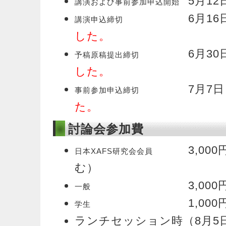
5月1
講演および事前参加申込開始
6月1
講演申込締切
した。
6月3
予稿原稿提出締切
した。
7月7
事前参加申込締切
た。
討論会参加費
3,00
日本XAFS研究会会員
む）
3,000
一般
1,000
学生
ランチセッション時（8月